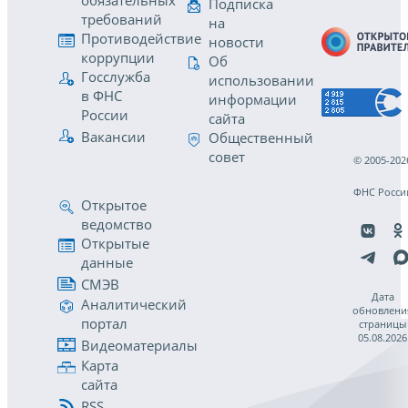
обязательных
Подписка
требований
на
Противодействие
новости
коррупции
Об
Госслужба
использовании
в ФНС
информации
России
сайта
Вакансии
Общественный
совет
© 2005-202
ФНС Росси
Открытое
ведомство
Открытые
данные
СМЭВ
Дата
Аналитический
обновлени
портал
страницы
05.08.2026
Видеоматериалы
Карта
сайта
RSS