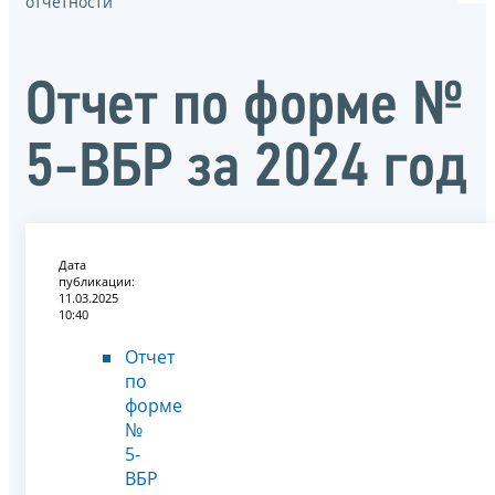
отчётности
Отчет по форме №
5-ВБР за 2024 год
Дата
публикации:
11.03.2025
10:40
Отчет
по
форме
№
5-
ВБР