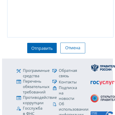
Отмена
Отправить
Программные
Обратная
средства
связь
Перечень
Контакты
обязательных
Подписка
требований
на
Противодействие
новости
коррупции
Об
Госслужба
использовании
в ФНС
информации