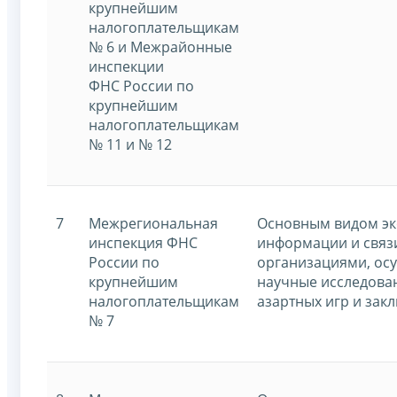
крупнейшим
налогоплательщикам
№ 6 и Межрайонные
инспекции
ФНС России по
крупнейшим
налогоплательщикам
№ 11 и № 12
7
Межрегиональная
Основным видом эко
инспекция ФНС
информации и связ
России по
организациями, осу
крупнейшим
научные исследован
налогоплательщикам
азартных игр и зак
№ 7