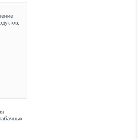
ление
одуктов,
ая
 табачных