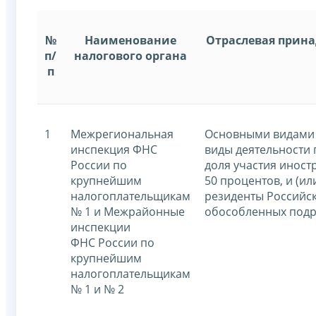
№
Наименование
Отраслевая прин
п/
налогового органа
п
1
Межрегиональная
Основными видами 
инспекция ФНС
виды деятельности 
России по
доля участия иност
крупнейшим
50 процентов, и (и
налогоплательщикам
резиденты Российск
№ 1 и Межрайонные
обособленных подр
инспекции
ФНС России по
крупнейшим
налогоплательщикам
№ 1 и № 2