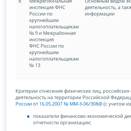
8
Межрегиональная
Основным видом эк
инспекция ФНС
деятельность, а та
России по
информации
крупнейшим
налогоплательщикам
№ 9 и Межрайонная
инспекция
ФНС России по
крупнейшим
налогоплательщикам
№ 13
Критерии отнесения физических лиц, российских
деятельность на территории Российской Федера
России от 16.05.2007 № ММ-3-06/308@
(с учетом и
показатели финансово-экономической деят
отчетности организации;