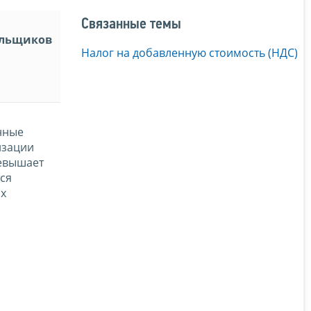
Связанные темы
ельщиков
Налог на добавленную стоимость (НДС)
нные
изации
ревышает
ся
ых