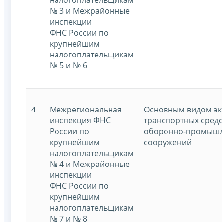
№ 3 и Межрайонные
инспекции
ФНС России по
крупнейшим
налогоплательщикам
№ 5 и № 6
4
Межрегиональная
Основным видом эк
инспекция ФНС
транспортных средс
России по
оборонно-промышле
крупнейшим
сооружений
налогоплательщикам
№ 4 и Межрайонные
инспекции
ФНС России по
крупнейшим
налогоплательщикам
№ 7 и № 8