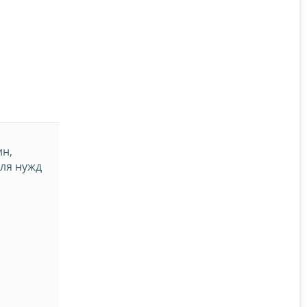
ин,
для нужд