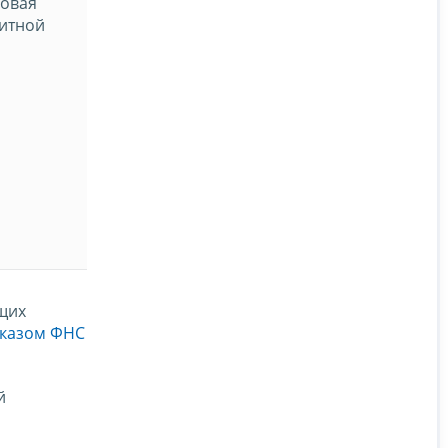
ховая
дитной
щих
казом ФНС
й