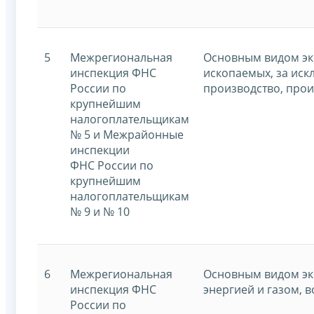
5
Межрегиональная
Основным видом эк
инспекция ФНС
ископаемых, за иск
России по
производство, прои
крупнейшим
налогоплательщикам
№ 5 и Межрайонные
инспекции
ФНС России по
крупнейшим
налогоплательщикам
№ 9 и № 10
6
Межрегиональная
Основным видом эк
инспекция ФНС
энергией и газом, 
России по