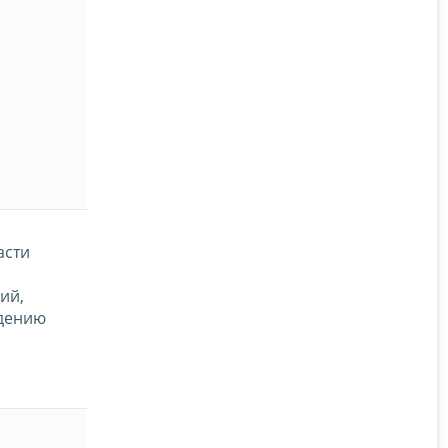
асти
ий,
едению