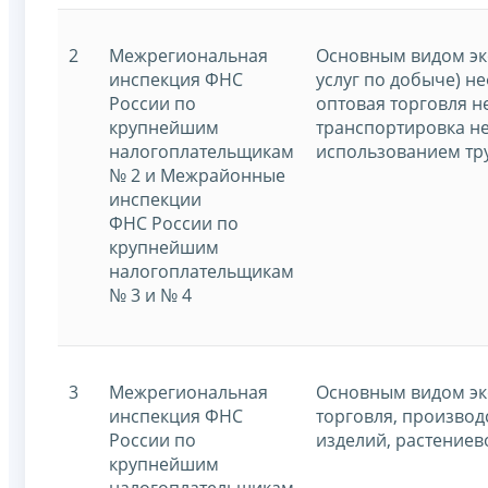
2
Межрегиональная
Основным видом эк
инспекция ФНС
услуг по добыче) н
России по
оптовая торговля 
крупнейшим
транспортировка не
налогоплательщикам
использованием тр
№ 2 и Межрайонные
инспекции
ФНС России по
крупнейшим
налогоплательщикам
№ 3 и № 4
3
Межрегиональная
Основным видом эк
инспекция ФНС
торговля, производ
России по
изделий, растениев
крупнейшим
налогоплательщикам