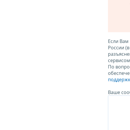
Если Вам
России (
разъясне
сервисо
По вопро
обеспече
поддержк
Ваше соо