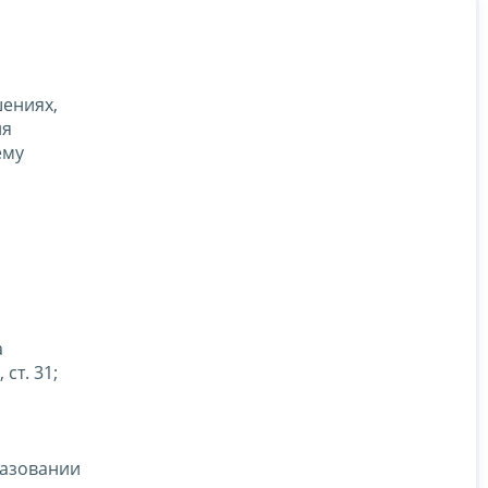
ениях,
ия
ему
а
ст. 31;
разовании