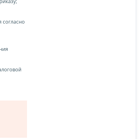
риказу;
я согласно
ния
алоговой