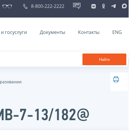
8-800-222-2222
и госуслуги
Документы
Контакты
ENG
Найти
бразовании
ММВ-7-13/182@