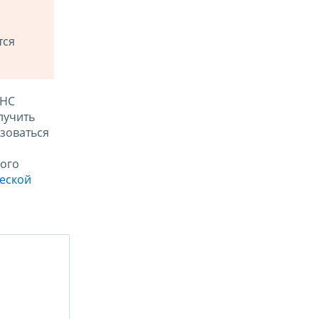
тся
ФНС
лучить
зоваться
ого
ческой