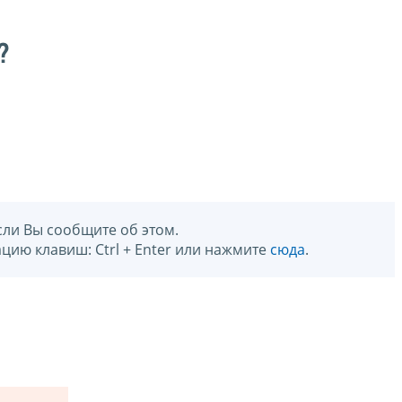
?
сли Вы сообщите об этом.
цию клавиш: Ctrl + Enter или нажмите
сюда
.