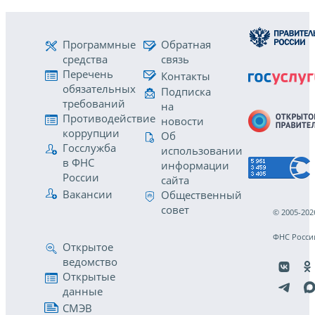
Программные
Обратная
средства
связь
Перечень
Контакты
обязательных
Подписка
требований
на
Противодействие
новости
коррупции
Об
Госслужба
использовании
в ФНС
информации
России
сайта
Вакансии
Общественный
совет
© 2005-202
ФНС Росси
Открытое
ведомство
Открытые
данные
СМЭВ