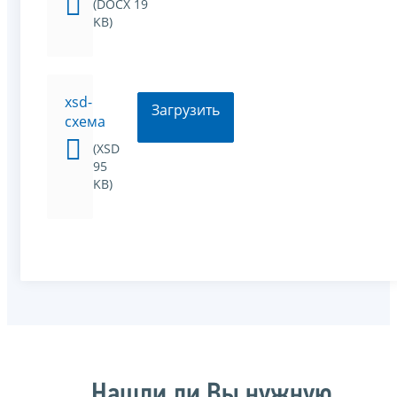
(DOCX 19
KB)
xsd-
Загрузить
схема
(XSD
95
KB)
Нашли ли Вы нужную