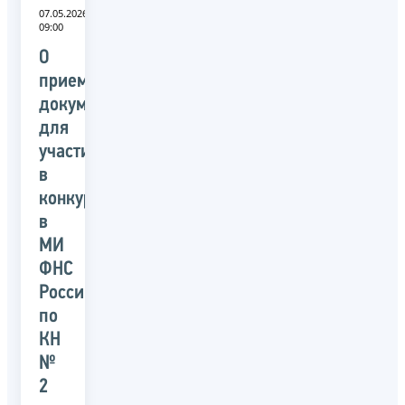
07.05.2026
09:00
О
приеме
документов
для
участия
в
конкурсе
в
МИ
ФНС
России
по
КН
№
2