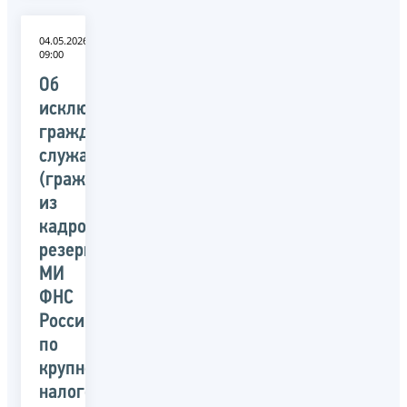
04.05.2026
09:00
Об
исключении
гражданских
служащих
(граждан)
из
кадрового
резерва
МИ
ФНС
России
по
крупнейшим
налогоплательщикам