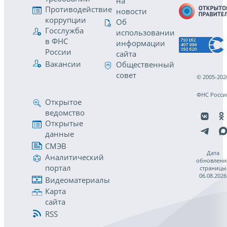
на
Противодействие
новости
коррупции
Об
Госслужба
использовании
в ФНС
информации
России
сайта
Вакансии
Общественный
совет
© 2005-202
ФНС Росси
Открытое
ведомство
Открытые
данные
СМЭВ
Дата
Аналитический
обновлени
портал
страницы
06.08.2026
Видеоматериалы
Карта
сайта
RSS