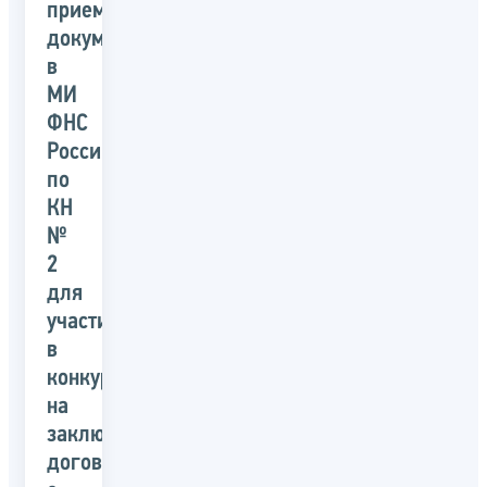
приеме
документов
в
МИ
ФНС
России
по
КН
№
2
для
участия
в
конкурсе
на
заключение
договора