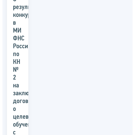
результатах
конкурса
в
МИ
ФНС
России
по
КН
№
2
на
заключение
договора
о
целевом
обучении
с