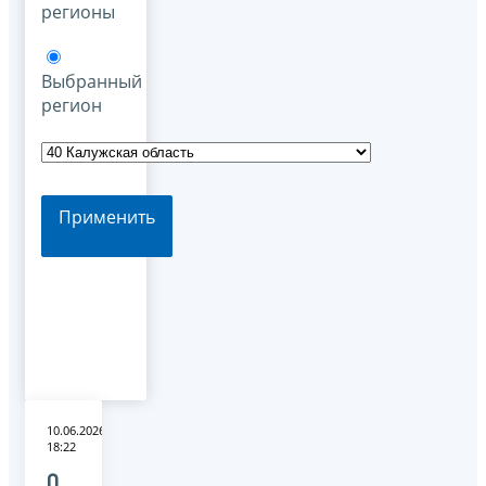
регионы
Выбранный
регион
Применить
10.06.2026
18:22
О