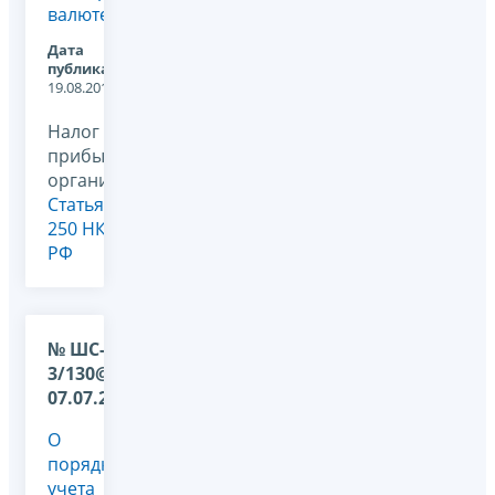
валюте?
Дата
публикации:
19.08.2011
Налог на
прибыль
организаций,
Статья
250 НК
РФ
№ ШС-17-
3/130@ от
07.07.2009
О
порядке
учета