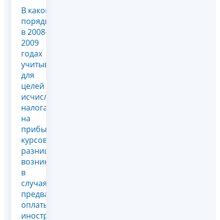
В каком
порядке
в 2008-
2009
годах
учитываются
для
целей
исчисления
налога
на
прибыль
курсовые
разницы,
возникающие
в
случаях
предварительной
оплаты в
иностранной