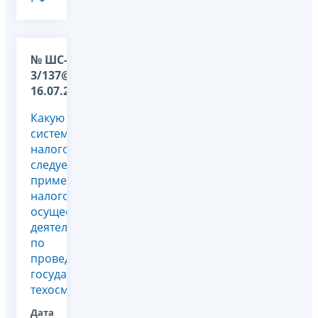
№ ШС-17-
3/137@ от
16.07.2009
Какую
систему
налогообложения
следует
применять
налогоплательщикам,
осуществляющим
деятельность
по
проведению
государственного
техосмотра?
Дата