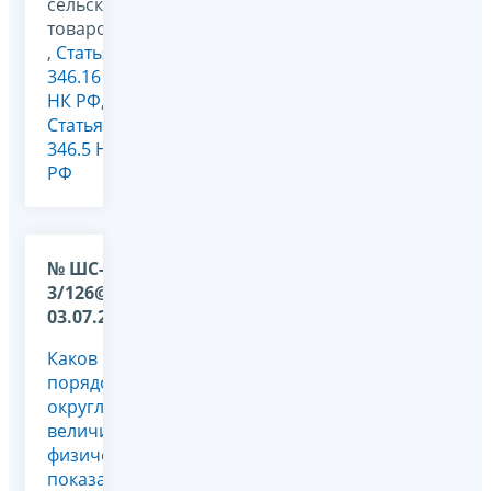
сельскохозяйственных
товаропроизводителей
,
Статья
346.16
НК РФ
,
Статья
346.5 НК
РФ
№ ШС-17-
3/126@ от
03.07.2009
Каков
порядок
округления
величин
физических
показателей?