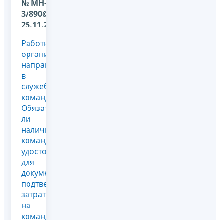
№ МН-22-
3/890@ от
25.11.2009
Работник
организации
направлен
в
служебную
командировку.
Обязательно
ли
наличие
командировочного
удостоверения
для
документального
подтверждения
затрат
на
командировку.