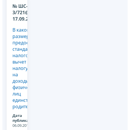
№ ШС-22-
3/721@ от
17.09.2009
В каком
размере
предоставляется
стандартный
налоговый
вычет по
налогу
на
доходы
физических
лиц
единственному
родителю?
Дата
публикации:
06.09.2011