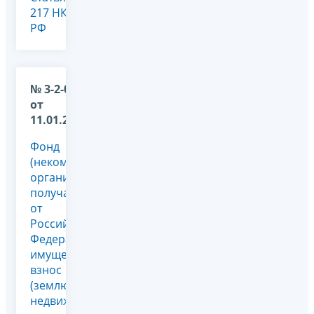
217 НК
РФ
№ 3-2-09/1
от
11.01.2010
Фонд
(некоммерческая
организация)
получает
от
Российской
Федерации
имущественный
взнос
(землю,
недвижимость)