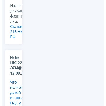
Налог на
доходы
физических
лиц,
Статья
218 НК
РФ
№ №
ШС-22-3
/634@ от
12.08.2009
Что
является
датой
исчисления
НДС у