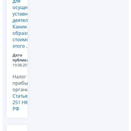
для
осуществления
уставной
деятельности.
Каким
образом
стоимость
этого ...
Дата
публикации:
19.08.2011
Налог на
прибыль
организаций,
Статья
251 НК
РФ