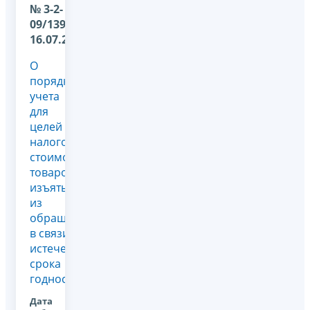
№ 3-2-
09/139 от
16.07.2009
О
порядке
учета
для
целей
налогообложения
стоимости
товаров,
изъятых
из
обращения
в связи с
истечением
срока
годности.
Дата