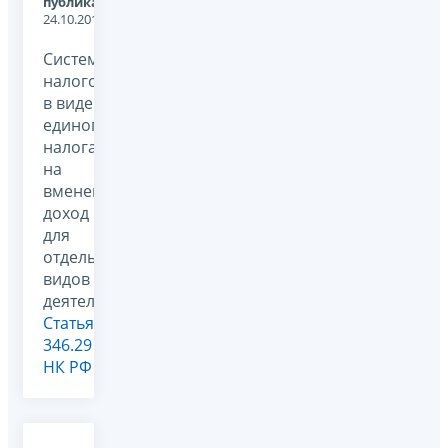
публикации:
24.10.2011
Система
налогообложения
в виде
единого
налога
на
вмененный
доход
для
отдельных
видов
деятельности,
Статья
346.29
НК РФ