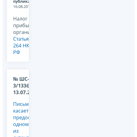
публикации:
16.08.2011
Налог на
прибыль
организаций,
Статья
264 НК
РФ
№ ШС-17-
3/133@ от
13.07.2009
Письмо
касается
предоставления
одному
из