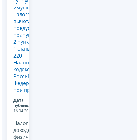
супругов
имущественного
налогового
вычета,
предусмотренного
подпунктом
2 пункта
1 статьи
220
Налогового
кодекса
Российской
Федерации
при пр...
Дата
публикации:
16.04.2012
Налог на
доходы
физических