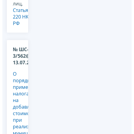
лиц,
Статья
220 НК
РФ
№ ШС-22-
3/562@ от
13.07.2009
О
порядке
применения
налога
на
добавленную
стоимость
при
реализации
муниципального