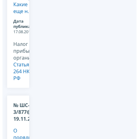
Какие
еще н...
Дата
публикации:
17.08.2011
Налог на
прибыль
организаций,
Статья
264 НК
РФ
№ ШС-22-
3/877@ от
19.11.2009
О
порядке