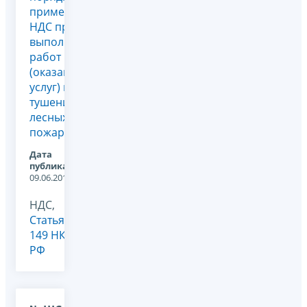
применения
НДС при
выполнении
работ
(оказании
услуг) по
тушению
лесных
пожаров
Дата
публикации:
09.06.2012
НДС,
Статья
149 НК
РФ