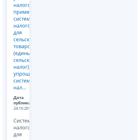
налогоплательщиками,
применяющими
систему
налогообложения
для
сельскохозяйственных
товаропроизводителей
(единый
сельскохозяйственный
налог) и
упрощенную
систему
нал...
Дата
публикации:
24.10.2011
Система
налогообложения
для