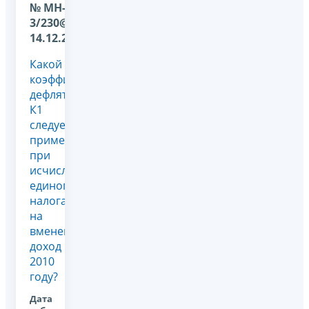
№ МН-17-
3/230@ от
14.12.2009
Какой
коэффициент-
дефлятор
К1
следует
применять
при
исчислении
единого
налога
на
вмененный
доход в
2010
году?
Дата