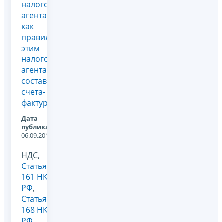
налогового
агента и
как
правильно
этим
налоговым
агентам
составлять
счета-
фактуры?
Дата
публикации:
06.09.2011
НДС,
Статья
161 НК
РФ
,
Статья
168 НК
РФ