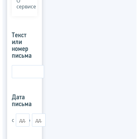
О
сервисе
Текст
или
номер
письма
Дата
письма
с
по