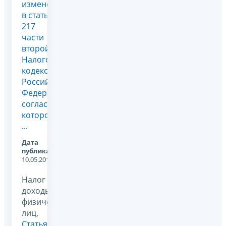
изменения
в статью
217
части
второй
Налогового
кодекса
Российской
Федерации»,
согласно
которому
...
Дата
публикации:
10.05.2012
Налог на
доходы
физических
лиц,
Статья