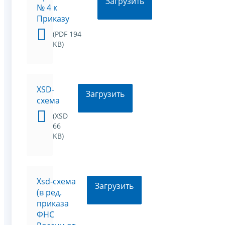
Загрузить
№ 4 к
Приказу
(PDF 194
KB)
XSD-
Загрузить
схема
(XSD
66
KB)
Xsd-схема
Загрузить
(в ред.
приказа
ФНС