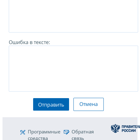
Ошибка в тексте:
Отмена
Отправить
Программные
Обратная
средства
связь