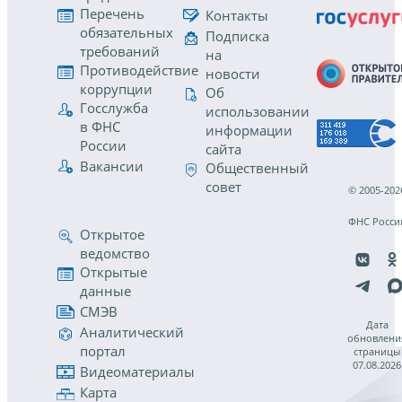
Перечень
Контакты
обязательных
Подписка
требований
на
Противодействие
новости
коррупции
Об
Госслужба
использовании
в ФНС
информации
России
сайта
Вакансии
Общественный
совет
© 2005-202
ФНС Росси
Открытое
ведомство
Открытые
данные
СМЭВ
Дата
Аналитический
обновлени
портал
страницы
07.08.2026
Видеоматериалы
Карта