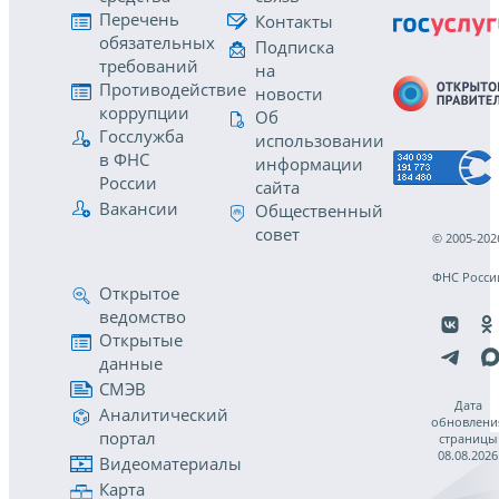
Перечень
Контакты
обязательных
Подписка
требований
на
Противодействие
новости
коррупции
Об
Госслужба
использовании
в ФНС
информации
России
сайта
Вакансии
Общественный
совет
© 2005-202
ФНС Росси
Открытое
ведомство
Открытые
данные
СМЭВ
Дата
Аналитический
обновлени
портал
страницы
08.08.2026
Видеоматериалы
Карта