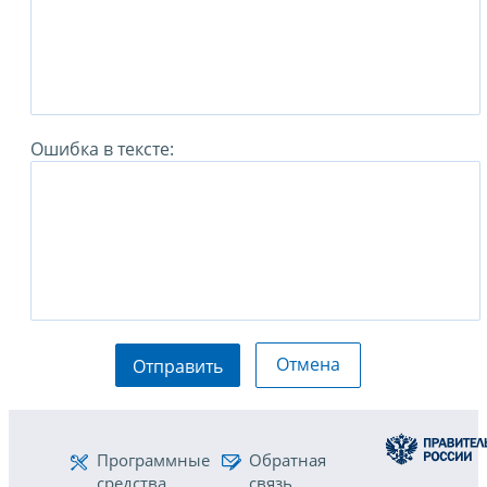
Ошибка в тексте:
Отмена
Отправить
Программные
Обратная
средства
связь