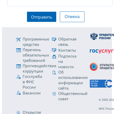
Отмена
Отправить
Программные
Обратная
средства
связь
Перечень
Контакты
обязательных
Подписка
требований
на
Противодействие
новости
коррупции
Об
Госслужба
использовании
в ФНС
информации
России
сайта
Вакансии
Общественный
совет
© 2005-202
ФНС Росси
Открытое