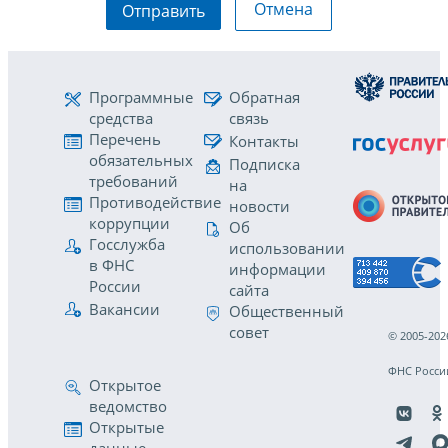
Отмена
Отправить
Программные
Обратная
средства
связь
Перечень
Контакты
обязательных
Подписка
требований
на
Противодействие
новости
коррупции
Об
Госслужба
использовании
в ФНС
информации
России
сайта
Вакансии
Общественный
совет
© 2005-202
ФНС Росси
Открытое
ведомство
Открытые