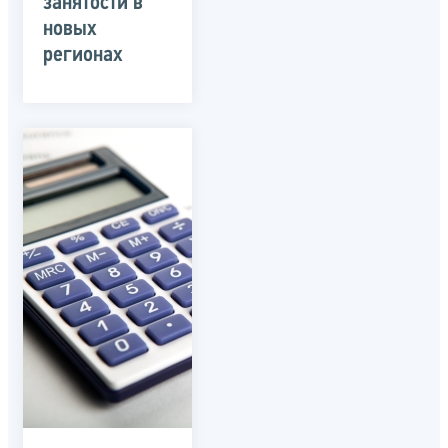
занятости в
новых
регионах