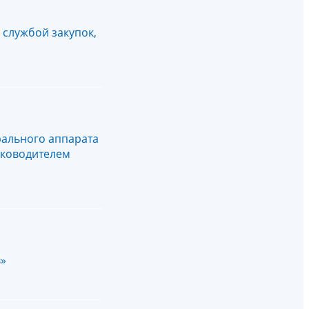
службой закупок,
ального аппарата
уководителем
в»