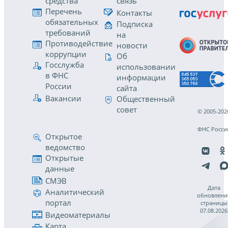
средства
связь
Перечень
Контакты
обязательных
Подписка
требований
на
Противодействие
новости
коррупции
Об
Госслужба
использовании
в ФНС
информации
России
сайта
Вакансии
Общественный
совет
© 2005-202
ФНС Росси
Открытое
ведомство
Открытые
данные
СМЭВ
Дата
Аналитический
обновлени
портал
страницы
07.08.2026
Видеоматериалы
Карта