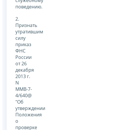
служебному
поведению.
2.
Признать
утратившим
силу
приказ
ФНС
России
от 26
декабря
2013 г.
N
ММВ-7-
4/640@
"Об
утверждении
Положения
о
проверке