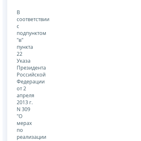
В
соответствии
с
подпунктом
"в"
пункта
22
Указа
Президента
Российской
Федерации
от 2
апреля
2013 г.
N 309
"О
мерах
по
реализации