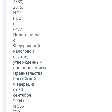
4588;
2015,
N 29
(ч. 2),
ст.
4477),
Положением
о
Федеральной
налоговой
службе,
утвержденным
постановлением
Правительства
Российской
Федерации
от 30
сентября
2004 г.
N 506
"Об