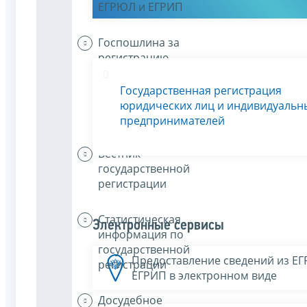
ЕГРЮЛ и ЕГРИП
Госпошлина за
регистрацию
или плата за
предоставление
Государственная регистрация
сведений из
юридических лиц и индивидуальн
ЕГРЮЛ и ЕГРИП
предпринимателей
Вестник
государственной
регистрации
Статистическая
Электронные сервисы
информация по
государственной
Предоставление сведений из Е
регистрации
ЕГРИП в электронном виде
Досудебное