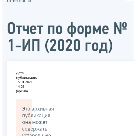
отчётности
Отчет по форме №
1-ИП (2020 год)
Дата
публикации:
15.01.2021
14:03
(архив)
Это архивная
публикация -
она может
содержать
устаревшую