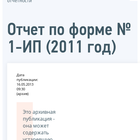
отчётности
Отчет по форме №
1-ИП (2011 год)
Дата
публикации:
16.05.2013
09:30
(архив)
Это архивная
публикация -
она может
содержать
устаревшую