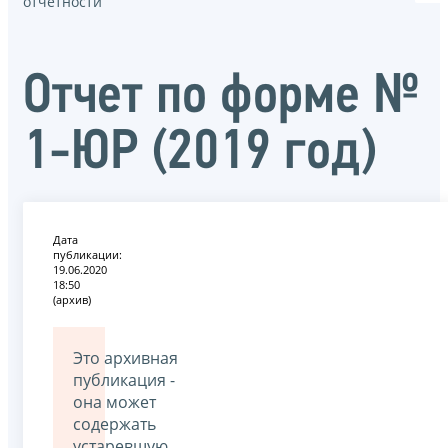
отчётности
Отчет по форме №
1-ЮР (2019 год)
Дата
публикации:
19.06.2020
18:50
(архив)
Это архивная
публикация -
она может
содержать
устаревшую