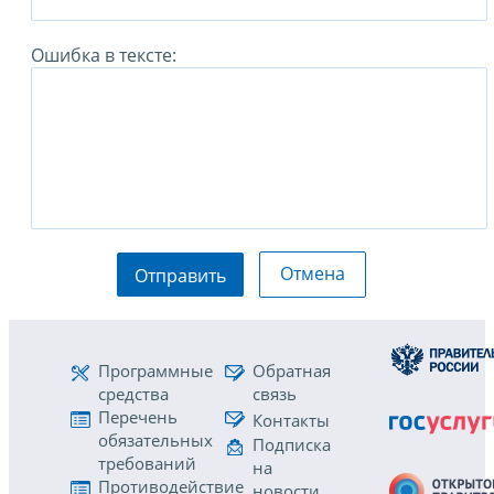
Ошибка в тексте:
Отмена
Отправить
Программные
Обратная
средства
связь
Перечень
Контакты
обязательных
Подписка
требований
на
Противодействие
новости