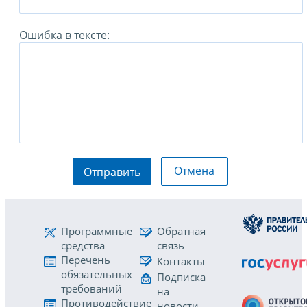
Ошибка в тексте:
Отмена
Отправить
Программные
Обратная
средства
связь
Перечень
Контакты
обязательных
Подписка
требований
на
Противодействие
новости