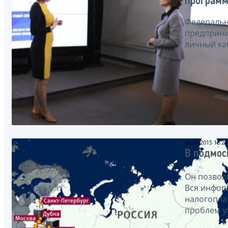
программ
Федеральн
предприни
личный каб
26.05.2015 18:24
В подмос
Он позвол
Вся инфор
налогопла
проблем ух