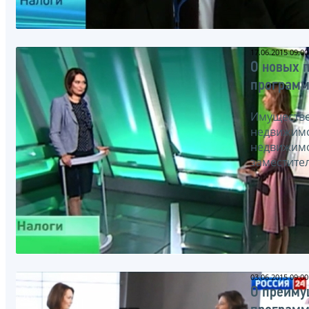
17.06.2015 09:00
О новых 
программ
Имуществен
недвижимос
недвижимос
заместите
03.06.2015 09:00
О преиму