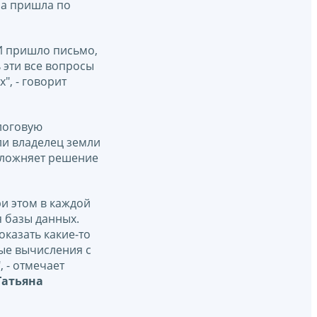
на пришла по
 И пришло письмо,
 эти все вопросы
", - говорит
алоговую
ли владелец земли
усложняет решение
ри этом в каждой
я базы данных.
казать какие-то
ные вычисления с
 - отмечает
Татьяна