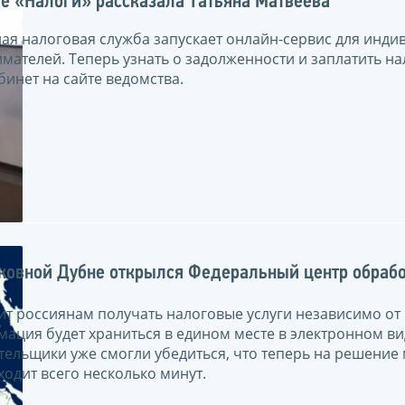
е «Налоги» рассказала Татьяна Матвеева
ая налоговая служба запускает онлайн-сервис для инди
мателей. Теперь узнать о задолженности и заплатить н
инет на сайте ведомства.
ковной Дубне открылся Федеральный центр обраб
ит россиянам получать налоговые услуги независимо от
мация будет храниться в едином месте в электронном ви
тельщики уже смогли убедиться, что теперь на решение
одит всего несколько минут.