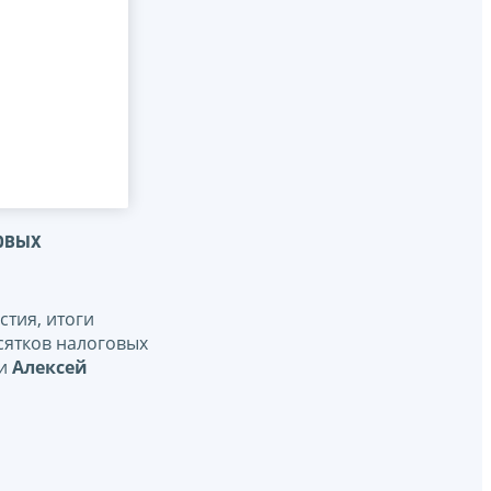
овых
тия, итоги
сятков налоговых
ии
Алексей