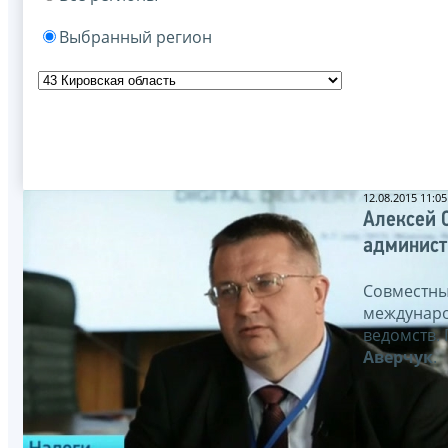
Выбранный регион
12.08.2015 11:05
Алексей 
админист
Совместны
междунаро
ведомств.
Аверчук
.