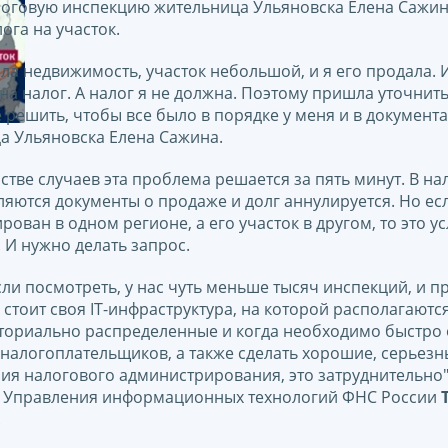
логовую инспекцию жительница Ульяновска Елена Сажи
ога на участок.
ла недвижимость, участок небольшой, и я его продала.
на налог. А налог я не должна. Поэтому пришла уточнить
е решить, чтобы все было в порядке у меня и в документах
а Ульяновска Елена Сажина.
тве случаев эта проблема решается за пять минут. В н
ляются документы о продаже и долг аннулируется. Но ес
рован в одном регионе, а его участок в другом, то это 
 И нужно делать запрос.
сли посмотреть, у нас чуть меньше тысяч инспекций, и п
стоит своя IT-инфраструктура, на которой располагаютс
ториально распределенные и когда необходимо быстро о
 налогоплательщиков, а также сделать хорошие, серьез
ия налогового администрирования, это затруднительно",
 Управления информационных технологий ФНС России
.