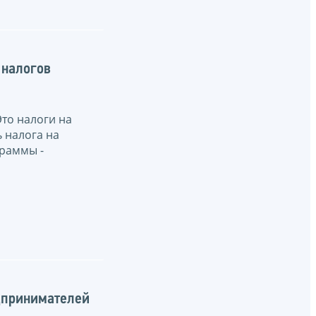
 налогов
Это налоги на
ь налога на
граммы -
дпринимателей