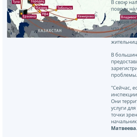
В свою на
поводу нал
"У меня бы
что я долж
здесь и вс
жительниц
В большинс
предостав
зарегистри
проблемы.
"Сейчас, е
инспекции 
Они терри
услуги для
точки зрен
начальник
Матвеева