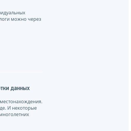
видуальных
алоги можно через
отки данных
 местонахождения.
де. И некоторые
 многолетних