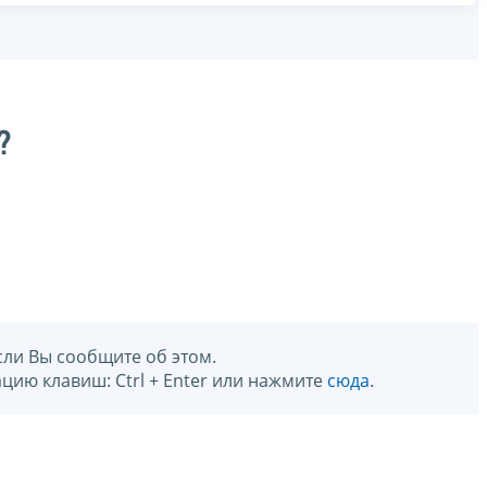
?
сли Вы сообщите об этом.
цию клавиш: Ctrl + Enter или нажмите
сюда
.