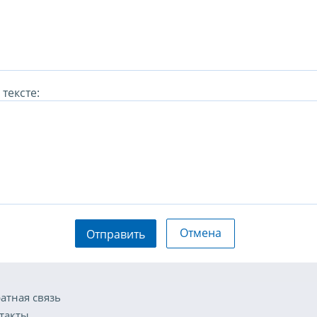
тексте:
Отмена
Отправить
атная связь
такты