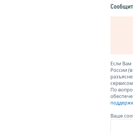
Сообщит
Если Вам
России (
разъясне
сервисо
По вопро
обеспече
поддержк
Ваше соо