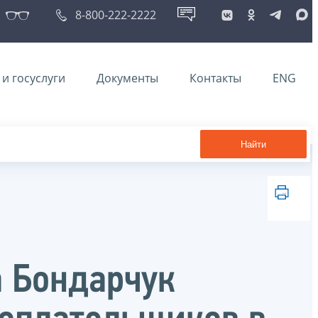
8-800-222-2222
и госуслуги
Документы
Контакты
ENG
Найти
 Бондарчук