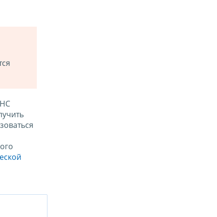
тся
ФНС
лучить
зоваться
ого
ческой