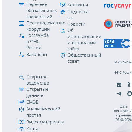
Перечень
Контакты
обязательных
Подписка
требований
на
Противодействие
новости
коррупции
Об
Госслужба
использовании
в ФНС
информации
России
сайта
Вакансии
Общественный
совет
© 2005-202
ФНС Росси
Открытое
ведомство
Открытые
данные
СМЭВ
Дата
Аналитический
обновлени
портал
страницы
07.08.2026
Видеоматериалы
Карта