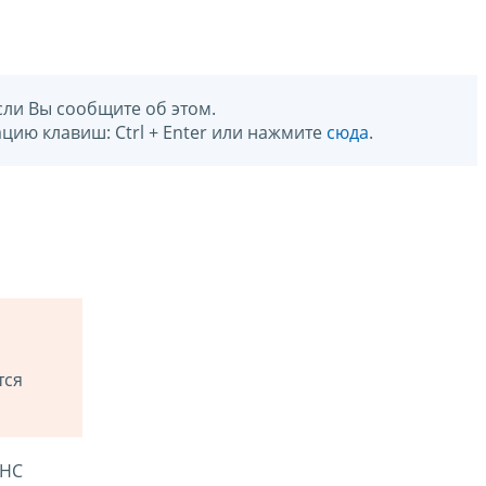
сли Вы сообщите об этом.
цию клавиш: Ctrl + Enter или нажмите
сюда
.
тся
ФНС