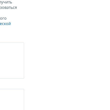
лучить
зоваться
ого
ческой