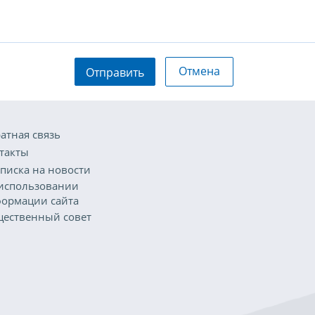
Отмена
Отправить
атная связь
такты
писка на новости
использовании
ормации сайта
ественный совет