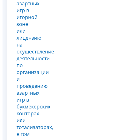
азартных
игр в
игорной
зоне
или
лицензию
на
осуществление
деятельности
по
организации
и
проведению
азартных
игр в
букмекерских
конторах
или
тотализаторах,
в том