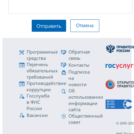
Отмена
Отправить
Программные
Обратная
средства
связь
Перечень
Контакты
обязательных
Подписка
требований
на
Противодействие
новости
коррупции
Об
Госслужба
использовании
в ФНС
информации
России
сайта
Вакансии
Общественный
совет
© 2005-202
ФНС Росси