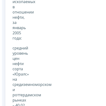
ископаемых
в
отношении
нефти,
за
январь
2005
года:
средний
уровень
цен
нефти
сорта
«Юралс»
на
средиземноморском
и
роттердамском
рынках
– 40,02