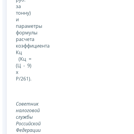
за
тонну)
и
параметры
формулы
расчета
коэффициента
Кц
(Кц =
(Ц - 9)
х
Р/261).
Советник
налоговой
службы
Российской
Федерации