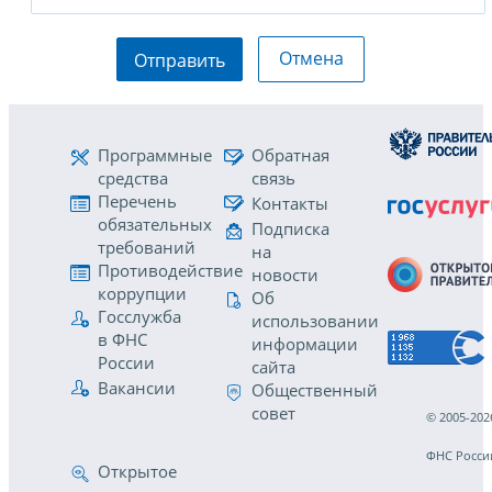
Отмена
Отправить
Программные
Обратная
средства
связь
Перечень
Контакты
обязательных
Подписка
требований
на
Противодействие
новости
коррупции
Об
Госслужба
использовании
в ФНС
информации
России
сайта
Вакансии
Общественный
совет
© 2005-202
ФНС Росси
Открытое