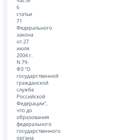
части
6
статьи
71
Федерального
закона
от 27
июля
2004 г.
N 79-
ФЗ "О
государственной
гражданской
службе
Российской
Федерации",
что до
образования
федерального
государственного
органа