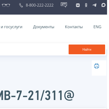
8-800-222-2222
и госуслуги
Документы
Контакты
ENG
Найти
ММВ-7-21/311@