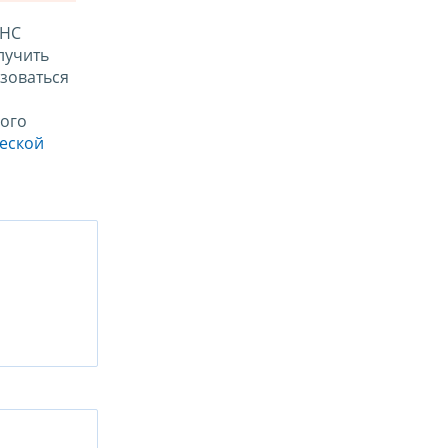
ФНС
лучить
зоваться
ого
ческой