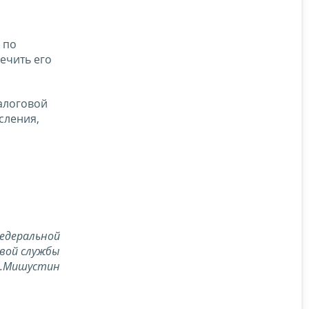
 по
ечить его
алоговой
сления,
едеральной
вой службы
В.Мишустин