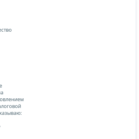
ество
е
на
новлением
алоговой
иказываю:
о