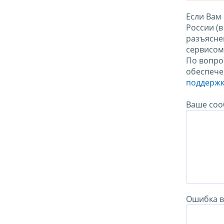
Если Вам
России (
разъясне
сервисо
По вопро
обеспече
поддержк
Ваше соо
Ошибка в 