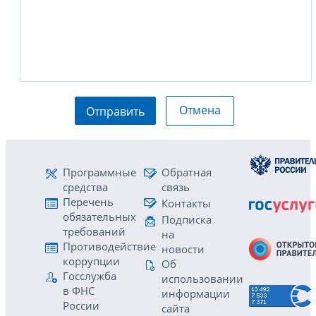
Отмена
Отправить
Программные
Обратная
средства
связь
Перечень
Контакты
обязательных
Подписка
требований
на
Противодействие
новости
коррупции
Об
Госслужба
использовании
в ФНС
информации
России
сайта