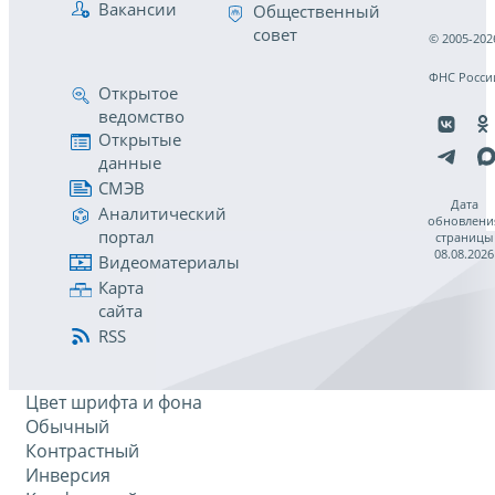
Вакансии
Общественный
совет
© 2005-202
ФНС Росси
Открытое
ведомство
Открытые
данные
СМЭВ
Дата
Аналитический
обновлени
портал
страницы
08.08.2026
Видеоматериалы
Карта
сайта
RSS
Цвет шрифта и фона
Обычный
Контрастный
Инверсия