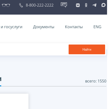
8-800-222-2222
и госуслуги
Документы
Контакты
ENG
Найти
и
всего: 1550