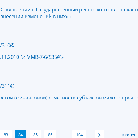
«О включении в Государственный реестр контрольно-касс
 внесении изменений в них» »
6/310@
9.11.2010 № ММВ-7-6/535@»
6/311@
рской (финансовой) отчетности субъектов малого предп
83
84
85
86
...
104
в конец