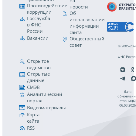
на
Противодействие
новости
коррупции
Об
Госслужба
использовании
в ФНС
информации
России
сайта
Вакансии
Общественный
совет
© 2005-202
ФНС Росси
Открытое
ведомство
Открытые
данные
СМЭВ
Дата
Аналитический
обновлени
портал
страницы
06.08.2026
Видеоматериалы
Карта
сайта
RSS