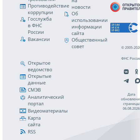
на
Противодействие
новости
коррупции
Об
Госслужба
использовании
в ФНС
информации
России
сайта
Вакансии
Общественный
совет
© 2005-202
ФНС Росси
Открытое
ведомство
Открытые
данные
СМЭВ
Дата
Аналитический
обновлени
портал
страницы
06.08.2026
Видеоматериалы
Карта
сайта
RSS