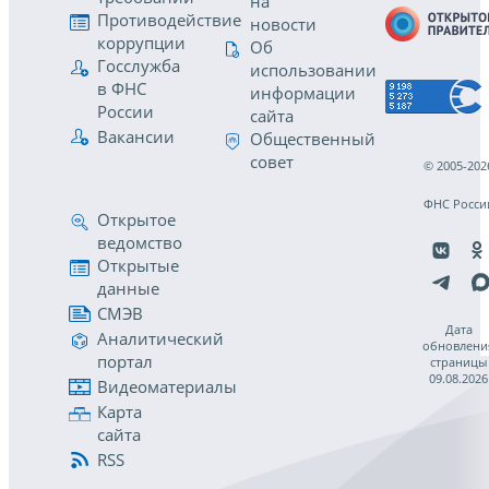
на
Противодействие
новости
коррупции
Об
Госслужба
использовании
в ФНС
информации
России
сайта
Вакансии
Общественный
совет
© 2005-202
ФНС Росси
Открытое
ведомство
Открытые
данные
СМЭВ
Дата
Аналитический
обновлени
портал
страницы
09.08.2026
Видеоматериалы
Карта
сайта
RSS