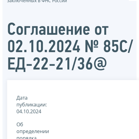
заключенных в ФНС России
Соглашение от
02.10.2024 № 85С/
ЕД-22-21/36@
Дата
публикации:
04.10.2024
Об
определении
порядка