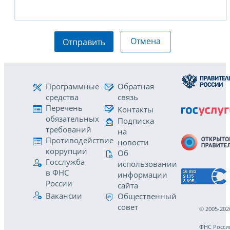
Отмена
Отправить
Программные
Обратная
средства
связь
Перечень
Контакты
обязательных
Подписка
требований
на
Противодействие
новости
коррупции
Об
Госслужба
использовании
в ФНС
информации
России
сайта
Вакансии
Общественный
совет
© 2005-202
ФНС Росси