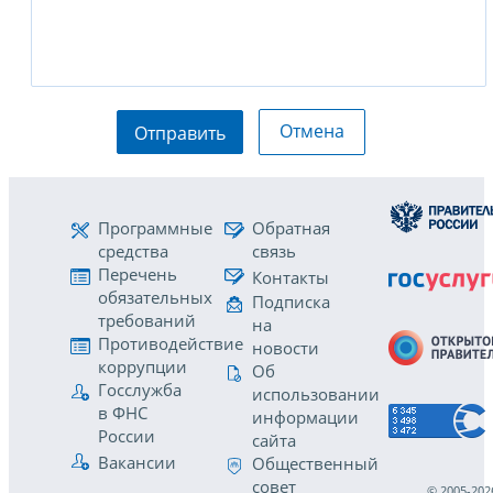
Отмена
Отправить
Программные
Обратная
средства
связь
Перечень
Контакты
обязательных
Подписка
требований
на
Противодействие
новости
коррупции
Об
Госслужба
использовании
в ФНС
информации
России
сайта
Вакансии
Общественный
совет
© 2005-202