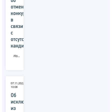
об
отмене
конкурса
в
связи
с
отсутствием
кандидатов
Новость
07.11.2022
10:08
Об
исключении
из