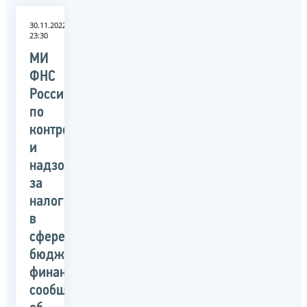
30.11.2022
23:30
МИ
ФНС
России
по
контролю
и
надзору
за
налогоплательщиками
в
сфере
бюджетного
финансирования
сообщает