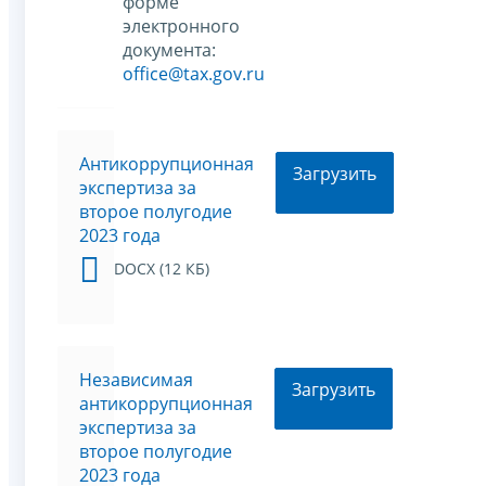
форме
электронного
документа:
office@tax.gov.ru
Антикоррупционная
Загрузить
экспертиза за
второе полугодие
2023 года
DOCX (12 КБ)
Независимая
Загрузить
антикоррупционная
экспертиза за
второе полугодие
2023 года