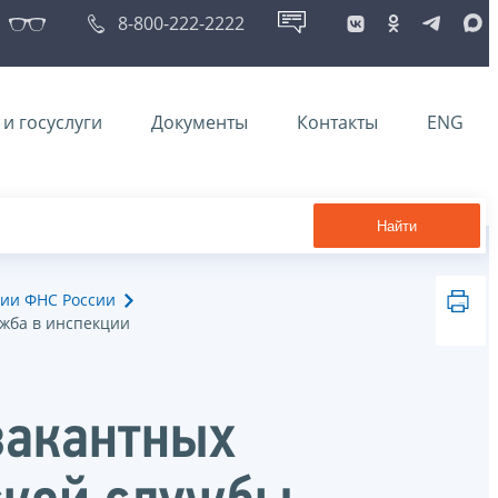
8-800-222-2222
и госуслуги
Документы
Контакты
ENG
Найти
ии ФНС России
ужба в инспекции
вакантных