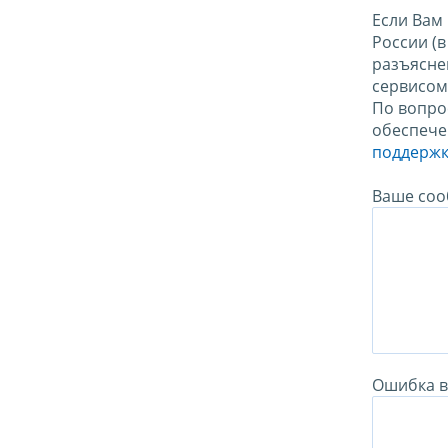
Если Вам
России (
разъясне
сервисо
По вопро
обеспече
поддержк
Ваше соо
Ошибка в 