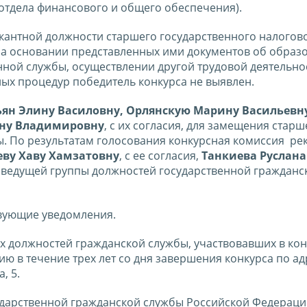
 отдела финансового и общего обеспечения).
акантной должности старшего государственного налогов
на основании представленных ими документов об образ
ной службы, осуществлении другой трудовой деятельнос
ных процедур победитель конкурса не выявлен.
ян Элину Василовну, Орлянскую Марину Васильевн
ину Владимировну
, с их согласия, для замещения стар
. По результатам голосования конкурсная комиссия ре
еву Хаву Хамзатовну
, с ее согласия,
Танкиева Руслана
ия ведущей группы должностей государственной гражданс
твующие уведомления.
 должностей гражданской службы, участвовавших в кон
 в течение трех лет со дня завершения конкурса по ад
, 5.
ударственной гражданской службы Российской Федераци