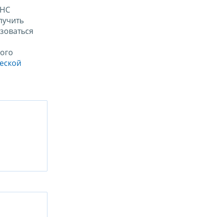
ФНС
лучить
зоваться
ого
ческой