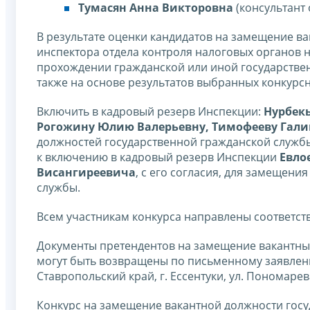
Тумасян Анна Викторовна
(консультант
В результате оценки кандидатов на замещение в
инспектора отдела контроля налоговых органов 
прохождении гражданской или иной государствен
также на основе результатов выбранных конкурс
Включить в кадровый резерв Инспекции:
Нурбекь
Рогожину Юлию Валерьевну, Тимофееву Гал
должностей государственной гражданской службы
к включению в кадровый резерв Инспекции
Евло
Висангиреевича
, с его согласия, для замещен
службы.
Всем участникам конкурса направлены соответс
Документы претендентов на замещение вакантных
могут быть возвращены по письменному заявлению
Ставропольский край, г. Ессентуки, ул. Пономарева
Конкурс на замещение вакантной должности гос