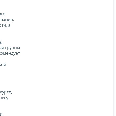
ого
овании,
ти, а
у,
шей группы
комендует
кой
курсе,
ресу:
и: