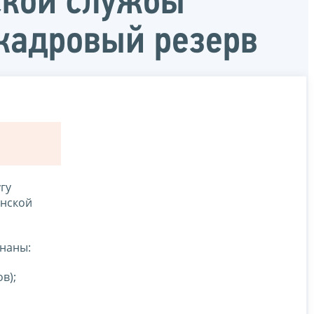
ской службы
кадровый резерв
гу
анской
знаны:
в);