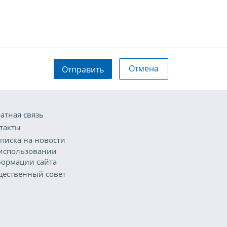
Отмена
Отправить
атная связь
такты
писка на новости
использовании
ормации сайта
ественный совет