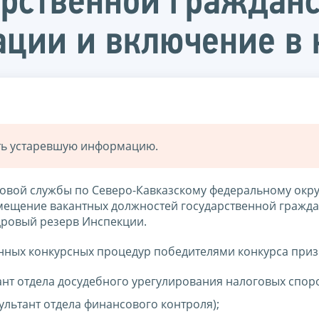
арственной граждан
ции и включение в 
ать устаревшую информацию.
вой службы по Северо-Кавказскому федеральному окру
замещение вакантных должностей государственной гражд
дровый резерв Инспекции.
анных конкурсных процедур победителями конкурса при
ант отдела досудебного урегулирования налоговых споро
ультант отдела финансового контроля);