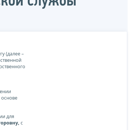
ской службы
у (далее –
рственной
рственного
дении
а основе
ии для
оровну,
с