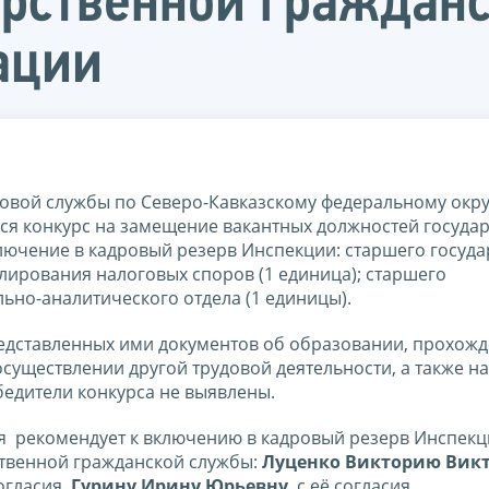
арственной граждан
ации
вой службы по Северо-Кавказскому федеральному округ
ялся конкурс на замещение вакантных должностей госуда
ючение в кадровый резерв Инспекции: старшего госуда
лирования налоговых споров (1 единица); старшего
ьно-аналитического отдела (1 единицы).
редставленных ими документов об образовании, прохож
существлении другой трудовой деятельности, а также н
едители конкурса не выявлены.
я рекомендует к включению в кадровый резерв Инспекц
твенной гражданской службы:
Луценко Викторию Викт
согласия,
Гурину Ирину Юрьевну
, с её согласия.