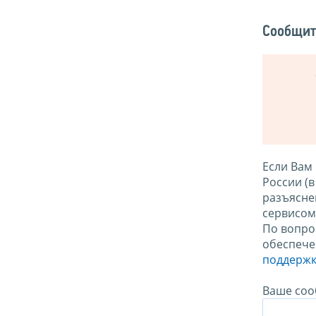
Сообщит
Если Вам
России (
разъясне
сервисо
По вопро
обеспече
поддержк
Ваше соо