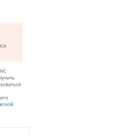
тся
ФНС
лучить
зоваться
ого
ческой