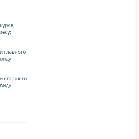
курсе,
ресу:
и главного
ввиду
и старшего
ввиду