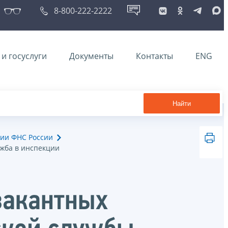
8-800-222-2222
и госуслуги
Документы
Контакты
ENG
Найти
ии ФНС России
ужба в инспекции
вакантных