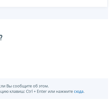
?
сли Вы сообщите об этом.
цию клавиш: Ctrl + Enter или нажмите
сюда
.