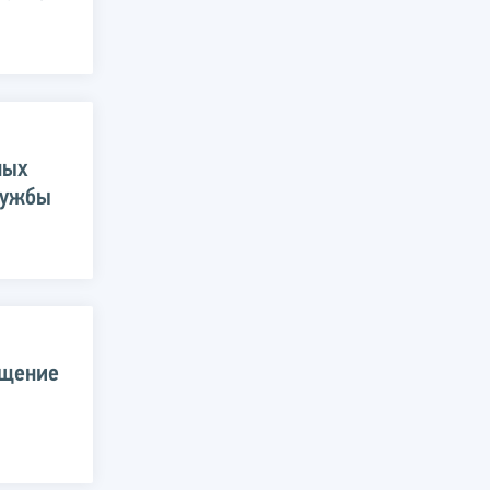
ных
лужбы
ещение