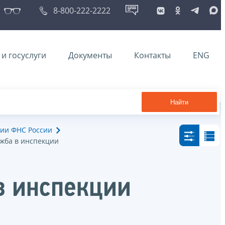
8-800-222-2222
и госуслуги
Документы
Контакты
ENG
Найти
ии ФНС России
ужба в инспекции
в инспекции