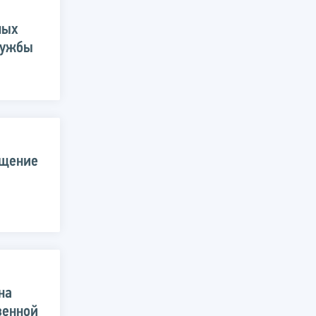
ных
лужбы
ещение
на
венной