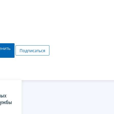
енить
Подписаться
ных
лужбы