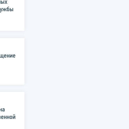
ных
лужбы
ещение
на
венной