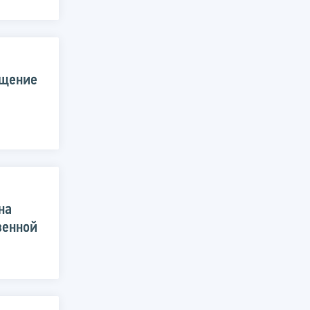
ещение
на
венной