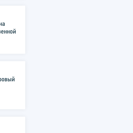
на
венной
ровый