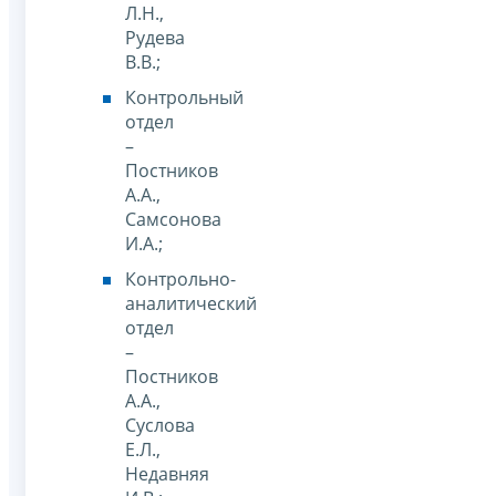
Л.Н.,
Рудева
В.В.;
Контрольный
отдел
–
Постников
А.А.,
Самсонова
И.А.;
Контрольно-
аналитический
отдел
–
Постников
А.А.,
Суслова
Е.Л.,
Недавняя