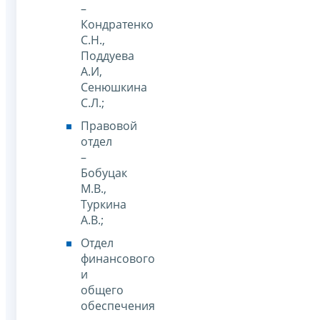
–
Кондратенко
С.Н.,
Поддуева
А.И,
Сенюшкина
С.Л.;
Правовой
отдел
–
Бобуцак
М.В.,
Туркина
А.В.;
Отдел
финансового
и
общего
обеспечения