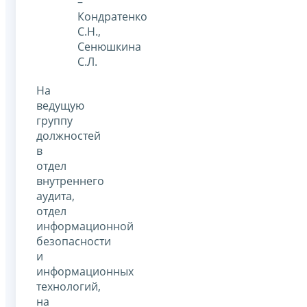
–
Кондратенко
С.Н.,
Сенюшкина
С.Л.
На
ведущую
группу
должностей
в
отдел
внутреннего
аудита,
отдел
информационной
безопасности
и
информационных
технологий,
на