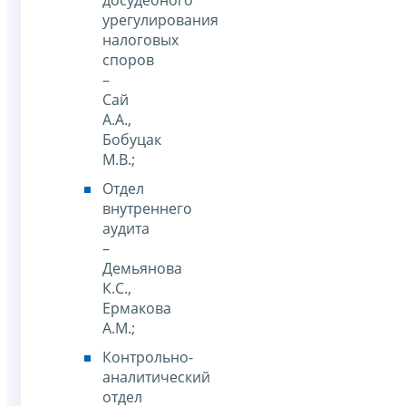
досудебного
урегулирования
налоговых
споров
–
Сай
А.А.,
Бобуцак
М.В.;
Отдел
внутреннего
аудита
–
Демьянова
К.С.,
Ермакова
А.М.;
Контрольно-
аналитический
отдел