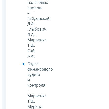
налоговых
споров
–
Гайдовский
Д.А.,
Глыбович
Л.А.,
Марьенко
Т.В.,
Сай
А.А.;
Отдел
финансового
аудита
и
контроля
–
Марьенко
Т.В.,
Мурина