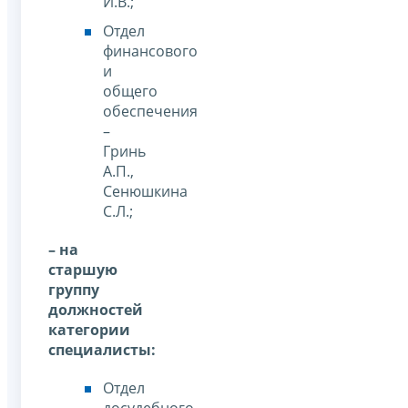
И.В.;
Отдел
финансового
и
общего
обеспечения
–
Гринь
А.П.,
Сенюшкина
С.Л.;
– на
старшую
группу
должностей
категории
специалисты:
Отдел