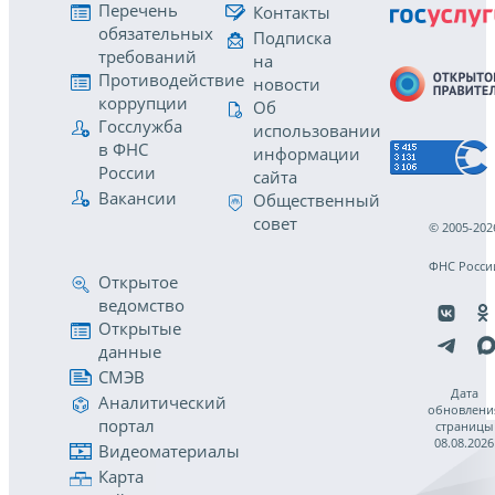
Перечень
Контакты
обязательных
Подписка
требований
на
Противодействие
новости
коррупции
Об
Госслужба
использовании
в ФНС
информации
России
сайта
Вакансии
Общественный
совет
© 2005-202
ФНС Росси
Открытое
ведомство
Открытые
данные
СМЭВ
Дата
Аналитический
обновлени
портал
страницы
08.08.2026
Видеоматериалы
Карта