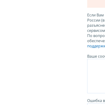
Если Вам
России (
разъясне
сервисо
По вопро
обеспече
поддержк
Ваше соо
Ошибка в 