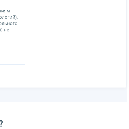
ниям
ологий),
ольного
) не
?