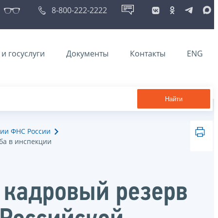
8-800-222-2222
и госуслуги
Документы
Контакты
ENG
Найти
ии ФНС России
ба в инспекции
в кадровый резерв