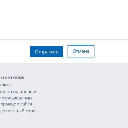
Отмена
Отправить
атная связь
такты
писка на новости
использовании
ормации сайта
ественный совет