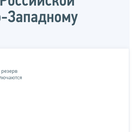
 Российской
о-Западному
 резерв
ключаются