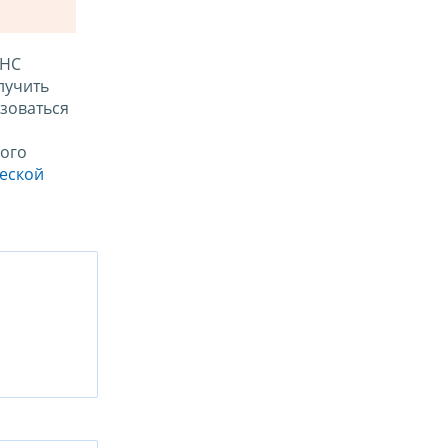
ФНС
лучить
зоваться
ого
ческой