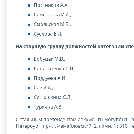
Постников А.А.,
Самсонова И.А.,
Смольская М.Б.,
Суслова Е.Л.;
на старшую группу должностей категории сп
Бобуцак М.В.,
Кондратенко С.Н.,
Поддуева А.И.,
Сай А.А.,
Сенюшкина С.Л.,
Туркина А.В.
Остальным претендентам документы могут быть во
Петербург, пр-кт. Измайловский, 2, комн. № 310, т