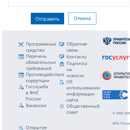
Отмена
Отправить
Программные
Обратная
средства
связь
Перечень
Контакты
обязательных
Подписка
требований
на
Противодействие
новости
коррупции
Об
Госслужба
использовании
в ФНС
информации
России
сайта
Вакансии
Общественный
совет
© 2005-202
ФНС Росси
Открытое