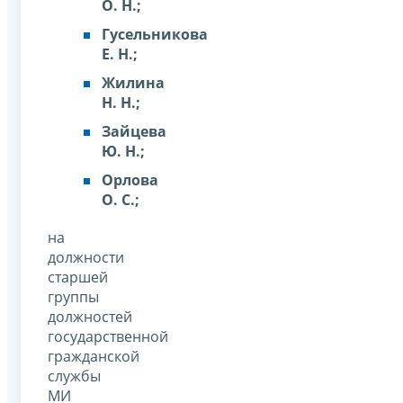
О. Н.;
Гусельникова
Е. Н.;
Жилина
Н. Н.;
Зайцева
Ю. Н.;
Орлова
О. С.;
на
должности
старшей
группы
должностей
государственной
гражданской
службы
МИ