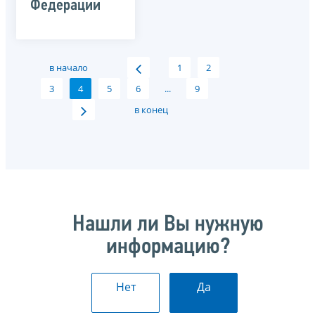
Федерации
в начало
1
2
3
4
5
6
...
9
в конец
Нашли ли Вы нужную
информацию?
Нет
Да