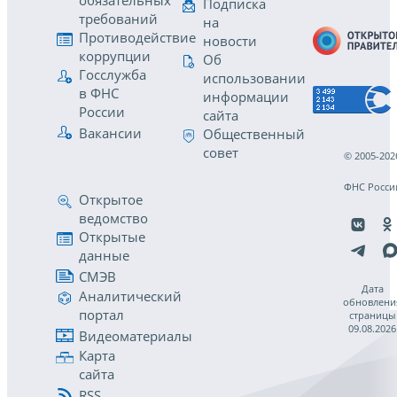
обязательных
Подписка
требований
на
Противодействие
новости
коррупции
Об
Госслужба
использовании
в ФНС
информации
России
сайта
Вакансии
Общественный
совет
© 2005-202
ФНС Росси
Открытое
ведомство
Открытые
данные
СМЭВ
Дата
Аналитический
обновлени
портал
страницы
09.08.2026
Видеоматериалы
Карта
сайта
RSS