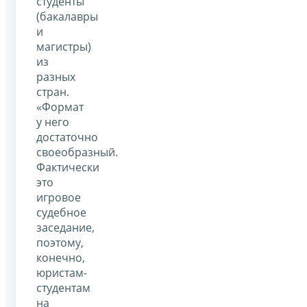
студенты
(бакалавры
и
магистры)
из
разных
стран.
«Формат
у него
достаточно
своеобразный.
Фактически
это
игровое
судебное
заседание,
поэтому,
конечно,
юристам-
студентам
на