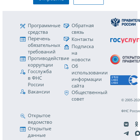
Программные
Обратная
средства
связь
Перечень
Контакты
обязательных
Подписка
требований
на
Противодействие
новости
коррупции
Об
Госслужба
использовании
в ФНС
информации
России
сайта
Вакансии
Общественный
совет
© 2005-202
ФНС Росси
Открытое
ведомство
Открытые
данные