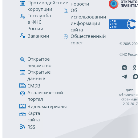
Противодействие
новости
коррупции
Об
Госслужба
использовании
в ФНС
информации
России
сайта
Вакансии
Общественный
совет
© 2005-202
ФНС Росси
Открытое
ведомство
Открытые
данные
СМЭВ
Дата
Аналитический
обновлени
портал
страницы
12.07.2017
Видеоматериалы
Карта
сайта
RSS