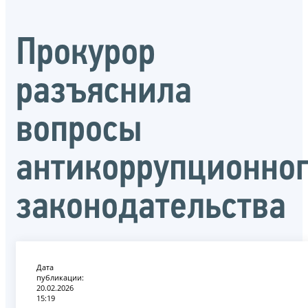
Прокурор
разъяснила
вопросы
антикоррупционно
законодательства
Дата
публикации:
20.02.2026
15:19