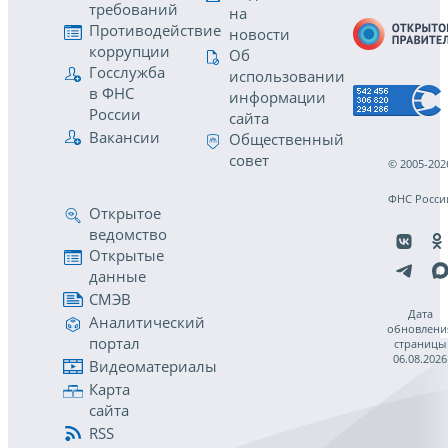
требований
на
Противодействие
новости
коррупции
Об
Госслужба
использовании
в ФНС
информации
России
сайта
Вакансии
Общественный
совет
© 2005-202
ФНС Росси
Открытое
ведомство
Открытые
данные
СМЭВ
Дата
Аналитический
обновлени
портал
страницы
06.08.2026
Видеоматериалы
Карта
сайта
RSS