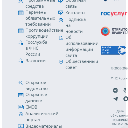
Программные
Обратная
средства
связь
Перечень
Контакты
обязательных
Подписка
требований
на
Противодействие
новости
коррупции
Об
Госслужба
использовании
в ФНС
информации
России
сайта
Вакансии
Общественный
совет
© 2005-202
ФНС Росси
Открытое
ведомство
Открытые
данные
СМЭВ
Дата
Аналитический
обновлени
портал
страницы
06.08.2026
Видеоматериалы