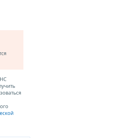
тся
ФНС
лучить
зоваться
ого
ческой