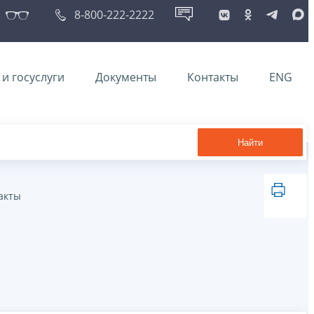
8-800-222-2222
и госуслуги
Документы
Контакты
ENG
Найти
акты