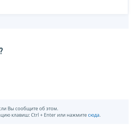
?
сли Вы сообщите об этом.
цию клавиш: Ctrl + Enter или нажмите
сюда
.