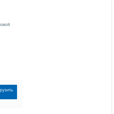
говой
рузить