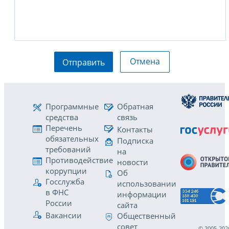
Отмена
Отправить
Программные
Обратная
средства
связь
Перечень
Контакты
обязательных
Подписка
требований
на
Противодействие
новости
коррупции
Об
Госслужба
использовании
в ФНС
информации
России
сайта
Вакансии
Общественный
совет
© 2005-202