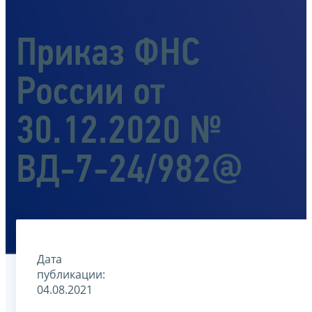
Приказ ФНС
России от
30.12.2020 №
ВД-7-24/982@
Дата
публикации:
04.08.2021