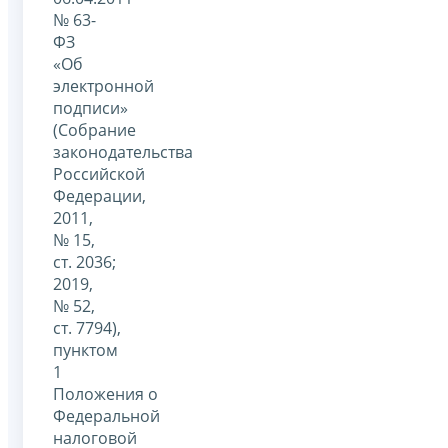
№ 63-
ФЗ
«Об
электронной
подписи»
(Собрание
законодательства
Российской
Федерации,
2011,
№ 15,
ст. 2036;
2019,
№ 52,
ст. 7794),
пунктом
1
Положения о
Федеральной
налоговой