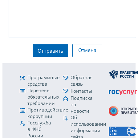
Отмена
Отправить
Программные
Обратная
средства
связь
Перечень
Контакты
обязательных
Подписка
требований
на
Противодействие
новости
коррупции
Об
Госслужба
использовании
в ФНС
информации
России
сайта