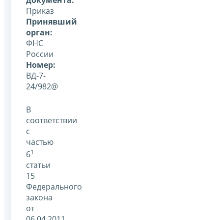
Приказ
Принявший
орган:
ФНС
России
Номер:
ВД-7-
24/982@
В
соответствии
с
частью
1
6
статьи
15
Федерального
закона
от
06.04.2011