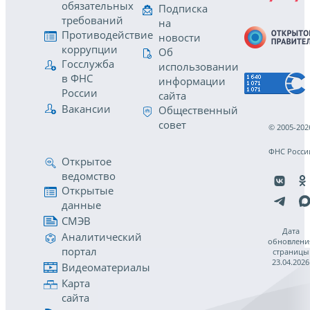
обязательных
Подписка
требований
на
Противодействие
новости
коррупции
Об
Госслужба
использовании
в ФНС
информации
России
сайта
Вакансии
Общественный
совет
© 2005-202
ФНС Росси
Открытое
ведомство
Открытые
данные
СМЭВ
Дата
Аналитический
обновлени
портал
страницы
23.04.2026
Видеоматериалы
Карта
сайта