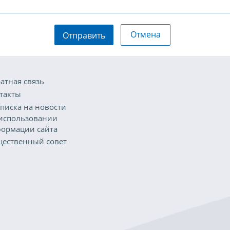
Отмена
Отправить
атная связь
такты
писка на новости
использовании
ормации сайта
ественный совет