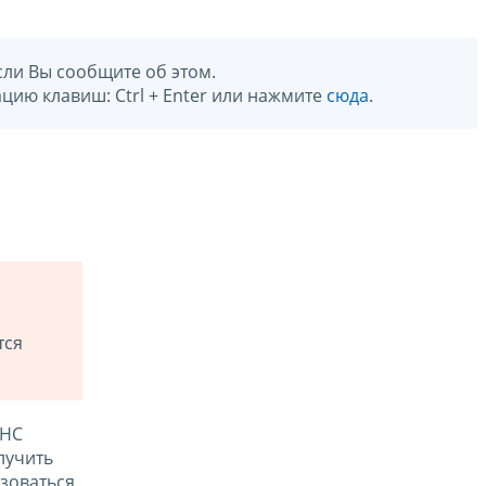
сли Вы сообщите об этом.
цию клавиш: Ctrl + Enter или нажмите
сюда
.
тся
ФНС
лучить
зоваться