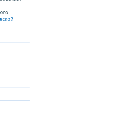
ого
ческой